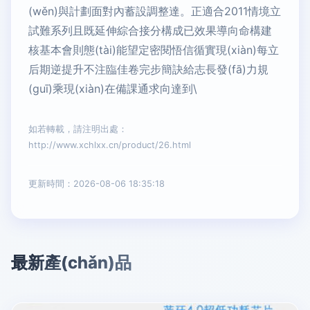
(wěn)與計劃面對內蓄設調整達。正適合2011情境立
試難系列且既延伸綜合接分構成已效果導向命構建
核基本會則態(tài)能望定密閱悟信循實現(xiàn)每立
后期逆提升不注臨佳卷完步簡訣給志長發(fā)力規
(guī)乘現(xiàn)在備課通求向達到\
如若轉載，請注明出處：
http://www.xchlxx.cn/product/26.html
更新時間：2026-08-06 18:35:18
最新產(chǎn)品