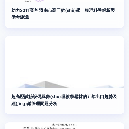
助力2011高考 濟南市高三數(shù)學一模理科卷解析與
備考建議
超高壓試驗設備與數(shù)理教學器材的五年出口趨勢及
經(jīng)銷管理問題分析