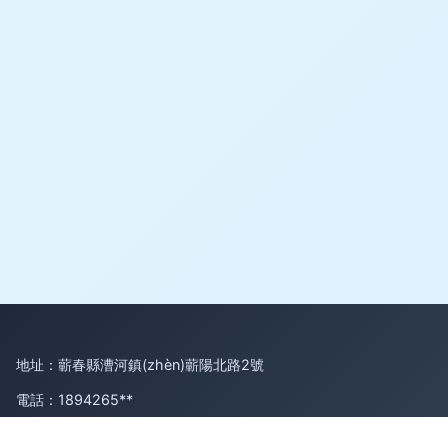
地址：蘄春縣漕河鎮(zhèn)蘄陽北路2號
電話：1894265**