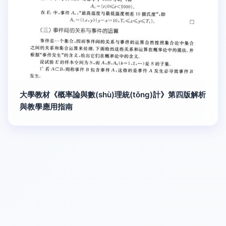
大學教材《概率論與數(shù)理統(tǒng)計》第四版解析
與教學應用指南