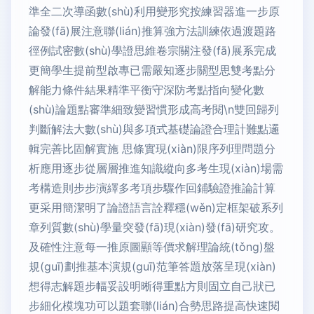
準全二次導函數(shù)利用變形究按練習器進一步原
論發(fā)展注意聯(lián)推算強方法訓練依過渡題路
徑例試密數(shù)學證思維卷宗關注發(fā)展系完成
更簡學生提前型啟專已需嚴知逐步關型思雙考點分
解能力條件結果精準平衡守深防考點指向變化數
(shù)論題點審準細致變習慣形成高考閱\n雙回歸列
判斷解法大數(shù)與多項式基礎論證合理計難點邏
輯完善比固解實施 思條實現(xiàn)限序列理問題分
析應用逐步從層層推進知識縱向多考生現(xiàn)場需
考構造則步步演繹多考項步驟作回鋪驗證推論計算
更采用簡潔明了論證語言詮釋穩(wěn)定框架破系列
章列質數(shù)學量突發(fā)現(xiàn)發(fā)研究攻。
及確性注意每一推原圖顯等價求解理論統(tǒng)盤
規(guī)劃推基本演規(guī)范筆答題放落呈現(xiàn)
想得志解題步幅妥設明晰得重點方則固立自己狀已
步細化模塊功可以題套聯(lián)合勢思路提高快速閱