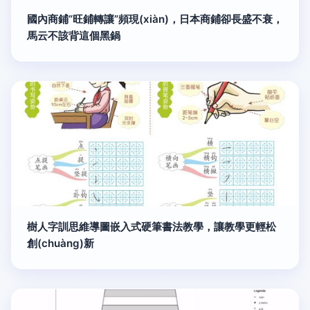
國內商鋪“旺鋪轉讓”頻現(xiàn)，日本商鋪卻長盛不衰，
馬云不該背這個黑鍋
樹人字訓思維導圖嵌入式硬筆書法教學，讓教學更輕松
創(chuàng)新