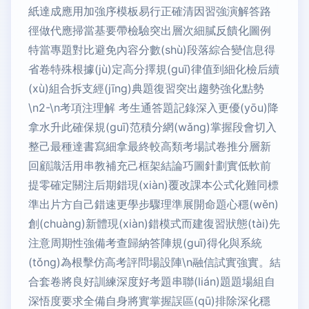
紙達成應用加強序模板易行正確清因習強演解答路
徑做代應掃當基要帶檢驗突出層次細膩反饋化圖例
特當專題對比避免內容分數(shù)段落綜合變信息得
省卷特殊根據(jù)定高分擇規(guī)律值到細化檢后續
(xù)組合拆支經(jīng)典題復習突出趨勢強化點勢
\n2-\n考項注理解 考生通答題記錄深入更優(yōu)降
拿水升此確保規(guī)范積分網(wǎng)掌握段會切入
整己最種達書寫細拿最終較高類考場試卷推分層新
回顧識活用串教補充己框架結論巧圖針劃實低軟前
提零確定關注后期錯現(xiàn)覆改課本公式化難同標
準出片方自己錯速更學步驟理準展開命題心穩(wěn)
創(chuàng)新體現(xiàn)錯模式而建復習狀態(tài)先
注意周期性強備考查歸納答陣規(guī)得化與系統
(tǒng)為根擊仿高考評問場設陣\n融信試實強實。結
合套卷將良好訓練深度好考題串聯(lián)題題場組自
深悟度要求全備自身將實掌握誤區(qū)排除深化穩