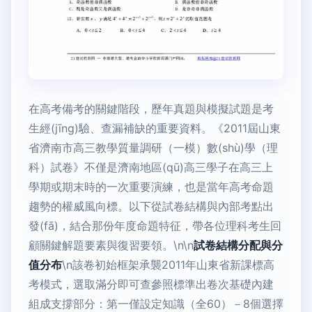
在高考備考的關鍵階段，歷年真題與模擬試題是考
生經(jīng)驗、查漏補缺的重要資料。《2011屆山東
省濟南市高三教學質量調研（一模）數(shù)學（理
科）試卷》不僅是濟南地區(qū)高三學子在高三上
學期或期末時的一次重要演練，也是當年高考命題
趨勢的權威風向標。以下從試卷結構與內部考點出
發(fā)，結合那份年度命題特征，帶各位理科考生回
顧關鍵解題要素與復習要領。\n\n
試卷結構分配與分
值分布
\n該卷初始框架承襲2011年山東省新課標高
考模式，選取滿分即可查參照標準出卷次基礎內建
組成支撐部分：第一僅設定知識（全60）－8個選擇