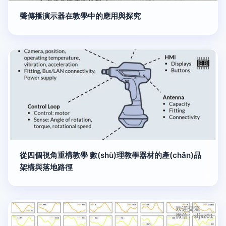
聲傳播演示器在教學中的應用與探究
從四個視角重構教學 數(shù)理教學器材的產(chǎn)品
架構與落地路徑