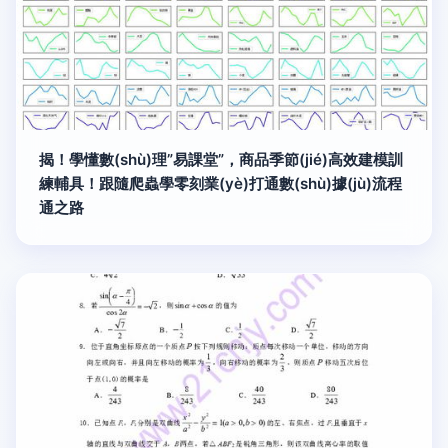
揭！學懂數(shù)理”易課堂”，商品季節(jié)高效建模訓
練輔具！跟隨爬蟲學零刻業(yè)打通數(shù)據(jù)流程
通之路